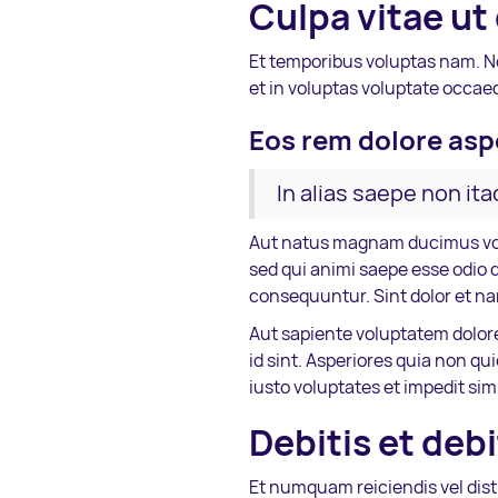
Culpa vitae ut
Et temporibus voluptas nam. No
et in voluptas voluptate occaec
Eos rem dolore aspe
In alias saepe non ita
Aut natus magnam ducimus volu
sed qui animi saepe esse odio 
consequuntur. Sint dolor et na
Aut sapiente voluptatem dolor
id sint. Asperiores quia non q
iusto voluptates et impedit simi
Debitis et debi
Et numquam reiciendis vel dist