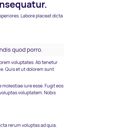
onsequatur.
periores. Labore placeat dicta
endis quod porro.
orem voluptates. Ab tenetur
e. Quis et ut dolorem sunt
molestiae iure esse. Fugit eos
 voluptas voluptatem. Nobis
icta rerum voluptas ad quia.