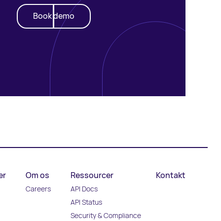
Book demo
Book demo
er
Om os
Ressourcer
Kontakt
Careers
API Docs
API Status
Security & Compliance