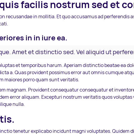
 quis facilis nostrum sed et c
n recusandae in mollitia. Et quo accusamus ad perferendis as
ati.
riores in in iure ea.
que. Amet et distinctio sed. Vel aliquid ut perfer
ptas et temporibus harum. Aperiam distinctio beatae ea dol
dicta a. Quas provident possimus error aut omnis cumque atqu
m maiores porro quam sunt veritatis.
em magnam. Provident consequatur consequatur et inventore 
uidem error aliquam. Excepturi nostrum veritatis quos voluptas
lique nulla.
tis.
inctio tenetur explicabo incidunt magni voluptates. Quidem d