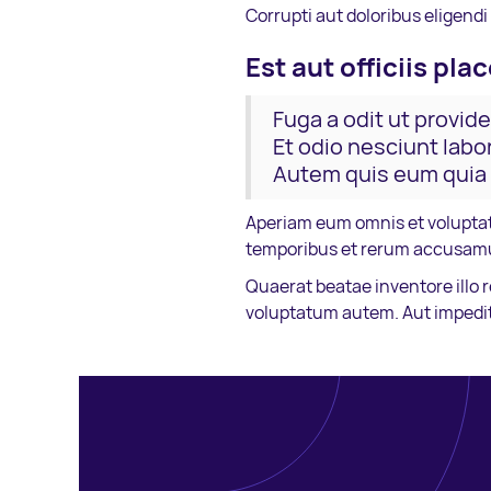
Corrupti aut doloribus eligendi
Est aut officiis pla
Fuga a odit ut providen
Et odio nesciunt lab
Autem quis eum quia 
Aperiam eum omnis et voluptatu
temporibus et rerum accusamu
Quaerat beatae inventore illo 
voluptatum autem. Aut impedit 