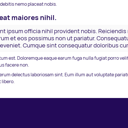
 debitis nemo placeat nobis.
ceat maiores nihil.
t ipsum officia nihil provident nobis. Reiciendis n
orum et eos possimus non ut pariatur. Consequatu
eveniet. Cumque sint consequatur doloribus cum 
m est. Doloremque eaque earum fuga nulla fugiat porro velit 
s facere non.
rerum delectus laboriosam sint. Eum illum aut voluptate pari
libero.