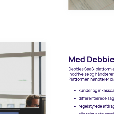
Med Debbie 
Debbies SaaS-platform er 
inddrivelse og håndtere
Platformen håndterer bl
kunder og inkassoa
differentierede sag
regelstyrede afdra