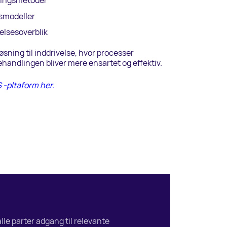
alingsmetoder
gsmodeller
elsesoverblik
øsning til inddrivelse, hvor processer
andlingen bliver mere ensartet og effektiv.
-pltaform her.
lle parter adgang til relevante