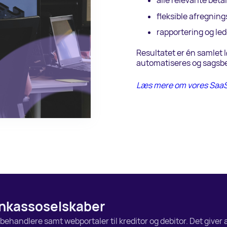
alle relevante bet
fleksible afregnin
rapportering og led
Resultatet er én samlet l
automatiseres og sagsbeh
Læs mere om vores SaaS 
i inkassoselskaber
behandlere samt webportaler til kreditor og debitor. Det giver a