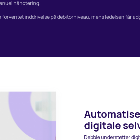
anuel håndtering.
forventet inddrivelse på debitorniveau, mens ledelsen får adgan
Automatise
digitale se
Debbie understøtter digit