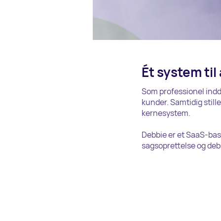
Ét system til
Som professionel inddr
kunder. Samtidig stille
kernesystem.
Debbie er et SaaS-bas
sagsoprettelse og debi