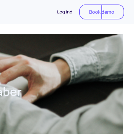
Book demo
Log ind
Book demo
aber