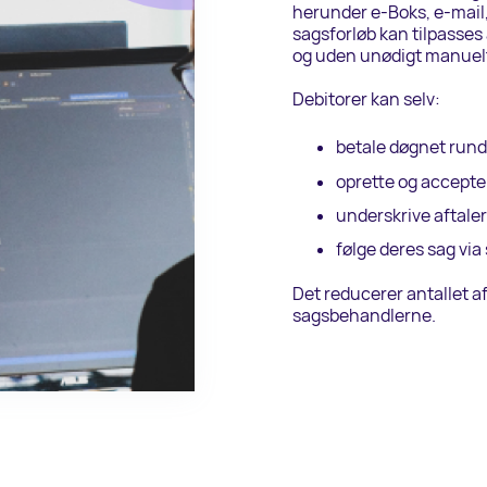
herunder e-Boks, e-mail
sagsforløb kan tilpasse
og uden unødigt manuelt
Debitorer kan selv:
betale døgnet rund
oprette og accepte
underskrive aftaler 
følge deres sag via
Det reducerer antallet a
sagsbehandlerne.