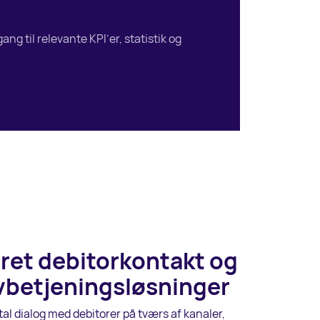
g til relevante KPI’er, statistik og
ret debitorkontakt og
lvbetjeningsløsninger
al dialog med debitorer på tværs af kanaler,