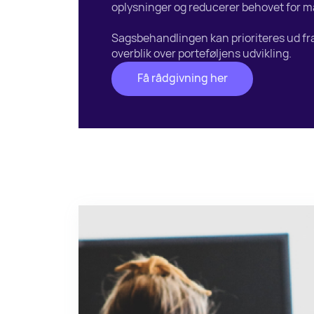
oplysninger og reducerer behovet for m
Sagsbehandlingen kan prioriteres ud fra 
overblik over porteføljens udvikling.
Få rådgivning her