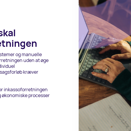
skal
etningen
ystemer og manuelle
orretningen uden at øge
ividuel
 sagsforløb kræver
or inkassoforretningen
og økonomiske processer