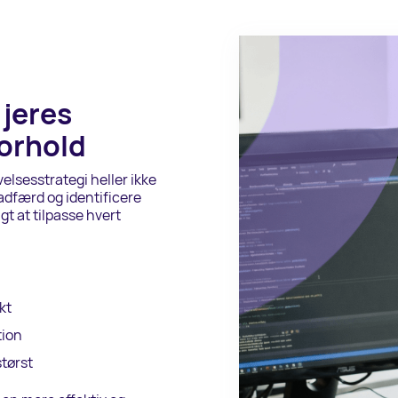
 jeres
forhold
velsesstrategi heller ikke
adfærd og identificere
gt at tilpasse hvert
kt
tion
størst