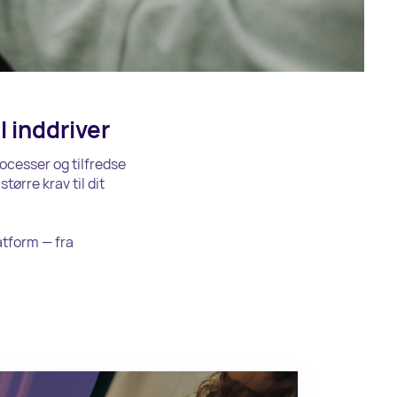
l inddriver
rocesser og tilfredse
tørre krav til dit
atform — fra