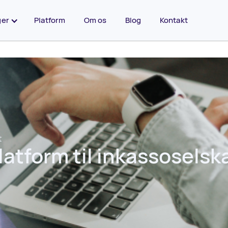
ger
Platform
Om os
Blog
Kontakt
t
latform til inkassoselsk