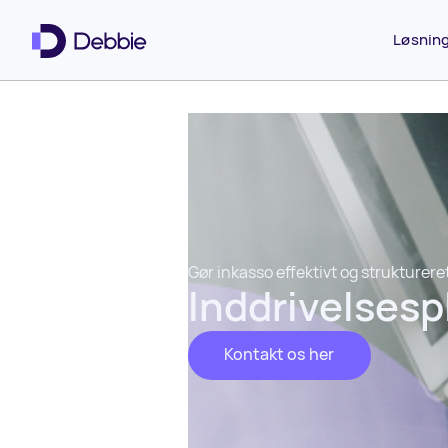
Løsnin
Gør inkasso effektivt og strukturere
Inddrivelsesp
Kontakt os her